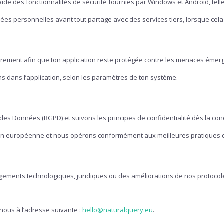
ide des fonctionnalités de sécurité fournies par Windows et Android, telles
es personnelles avant tout partage avec des services tiers, lorsque cela 
ièrement afin que ton application reste protégée contre les menaces émer
ns dans l’application, selon les paramètres de ton système.
des Données (RGPD) et suivons les principes de confidentialité dès la co
on européenne et nous opérons conformément aux meilleures pratiques de
gements technologiques, juridiques ou des améliorations de nos protocole
nous à l’adresse suivante :
hello@naturalquery.eu
.